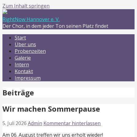
Zum Inhalt springen
RightNow Hannover e. V.
Der Chor, in dem jeder Ton seinen Platz findet
Start
Über uns
Probenzeiten
Galerie
Intern
Kontakt
Impressum
Beiträge
Wir machen Sommerpause
5. Juli 2026
Admin
Kommentar hinterlassen
Am 06. August treffen wir uns erholt wieder!