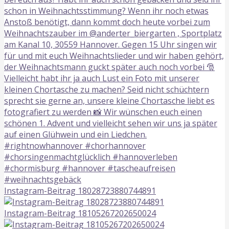
Instagram-Beitrag 18028723880744891
Instagram-Beitrag 18105267202650024