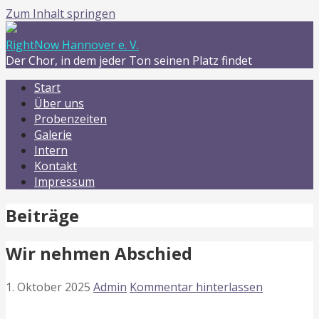
Zum Inhalt springen
RightNow Hannover e. V.
Der Chor, in dem jeder Ton seinen Platz findet
Start
Über uns
Probenzeiten
Galerie
Intern
Kontakt
Impressum
Beiträge
Wir nehmen Abschied
1. Oktober 2025
Admin
Kommentar hinterlassen